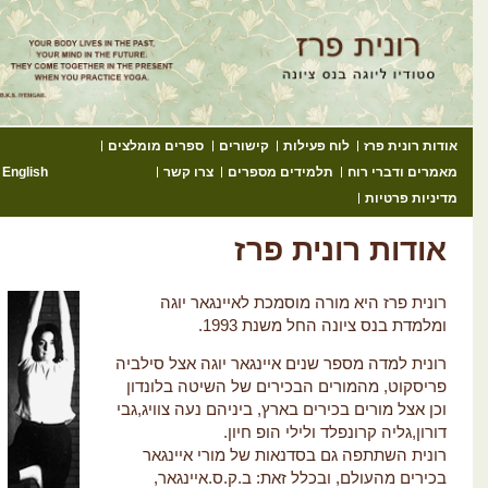
גה עם רונית
דיו ליוגה בנס ציונה – שיעורי יוגה למתחילים מתקדמים ולנשים בהריון
ג לתוכן
אודות רונית פרז
לוח פעילות
קישורים
ספרים מומלצים
מאמרים ודברי רוח
תלמידים מספרים
צרו קשר
English
מדיניות פרטיות
אודות רונית פרז
רונית פרז היא מורה מוסמכת לאיינגאר יוגה
ומלמדת בנס ציונה החל משנת 1993.
רונית למדה מספר שנים איינגאר יוגה אצל סילביה
פריסקוט, מהמורים הבכירים של השיטה בלונדון
וכן אצל מורים בכירים בארץ, ביניהם נעה צוויג,גבי
דורון,גליה קרונפלד ולילי הופ חיון.
רונית השתתפה גם בסדנאות של מורי איינגאר
בכירים מהעולם, ובכלל זאת: ב.ק.ס.איינגאר,