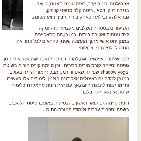
אבהיג'טה ,ריטה קלר, ראיה אומה דאטה, ג'וואר
בנגרה דווקי דסאי, ריטה קלר,סטפני קווירק,
גבריאלה ג׳ובילארו פאהק ביריה,זובין ונוואז מפונה.
השיעורים בסטודיו משלבים מקצועיות והעמקה
לצד נינוחות ואווירה ביתית. כמו כן,הם מתאפיינים
במתן יחס אישי מתוך האמונה שניתן להתאים לכל אחד את
התרגול לפי צרכיו ויכולותיו.
לפני שלמדה איינגאר יוגה,למדה רונית ויג'נאנה יוגה אצל אורית סן
גופטה וסיימה קורס מורים בכירים , וכן סיימה קורס מורים בשיטת
shadow yoga שפיתח שאנדור רמט מבכירי מורי היוגה בעולם.
כמו כן למדה גם באיטליה אצל דונה הולמן. לימודים אלו העשירו
ותרמו רבות להבנת היוגה,אך עם זאת רונית מתמקדת בלימוד
שיטת איינגאר יוגה בלבד.
רונית סיימה גם תואר ראשון בהצטיינות באוניברסיטת תל אביב
בשפה וספרות ערבית ולימודי המזרח התיכון.