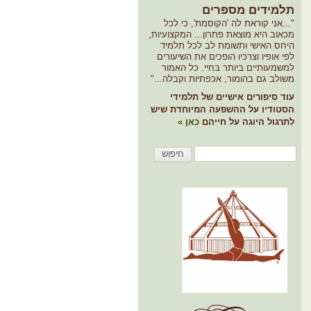
למידים מספרים
...אני קוראת לה 'הקוסמת', כי לכל
כאוב היא מוצאת פתרון... המקצועיות,
יחס האישי ותשומת לב לכל תלמיד
פי אופיו וצרכיו הופכים את השיעורים
משמעותיים ביותר בחיי. כל האמור
שולב גם בהומור, אכפתיות וקבלה..."
וד סיפורים אישיים של תלמידי
סטודיו על ההשפעה המיוחדת שיש
תרגול היוגה על חייהם
כאן »
פוש: