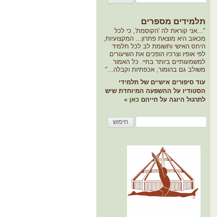
למידים מספרים
...אני קוראת לה 'הקוסמת', כי לכל
כאוב היא מוצאת פתרון... המקצועיות,
יחס האישי ותשומת לב לכל תלמיד
פי אופיו וצרכיו הופכים את השיעורים
משמעותיים ביותר בחיי. כל האמור
שולב גם בהומור, אכפתיות וקבלה..."
וד סיפורים אישיים של תלמידי
סטודיו על ההשפעה המיוחדת שיש
תרגול היוגה על חייהם
כאן »
פוש: